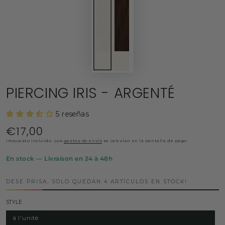
PIERCING IRIS - ARGENTÉ
5 reseñas
€17,00
Precio
regular
Impuesto incluido. Los
gastos de envío
se calculan en la pantalla de pago.
En stock — Livraison en 24 à 48h
DESE PRISA, SOLO QUEDAN 4 ARTÍCULOS EN STOCK!
STYLE
à l'unité
Variante