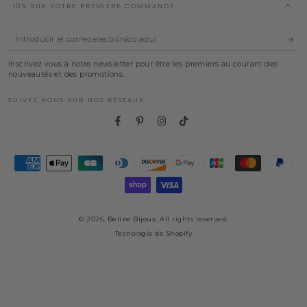
-10% SUR VOTRE PREMIERE COMMANDE
Introducir
el
Inscrivez vous à notre newsletter pour être les premiers au courant des
correo
nouveautés et des promotions.
electrónico
SUIVEZ NOUS SUR NOS RÉSEAUX
aquí
Facebook
Pinterest
Instagram
TikTok
Métodos
de
pago
© 2026,
Belize Bijoux
. All rights reserved.
Tecnología de Shopify