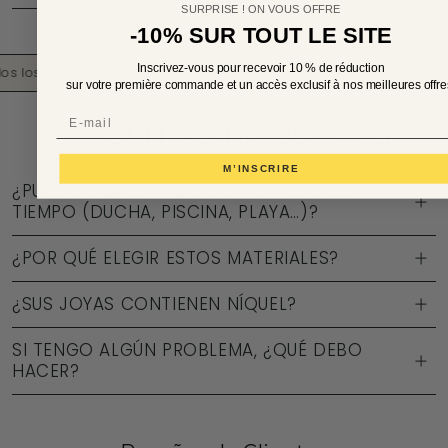
SURPRISE ! ON VOUS OFFRE
-10% SUR TOUT LE SITE
Inscrivez-vous pour recevoir 10 % de réduction
 los pedidos superiores a 40€
FÁCIL DEVOLUCIÓN | 14 días para 
sur votre première commande et un accès exclusif à nos meilleures offre
Email
PREGUNTAS FRECUENTES
M’INSCRIRE
¿PUEDO GUARDAR MIS JOYAS TODO EL
TIEMPO (DUCHA, PISCINA, PLAYA…)?
¿POR QUÉ ELEGIR ESTOS MATERIALES?
¿SUS JOYAS CONTIENEN NÍQUEL?
SI TENGO ALGÚN PROBLEMA, ¿QUÉ DEBO
HACER?